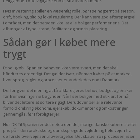
beliggenhed ofte vigtigere end ekstra kvadratmeter.
Hvis investering spiller en væsentlig rolle, bør I se nøgternt på sæson,
drift, booking, slid og lokal regulering. Der kan være god efterspørgsel
i området, men det betyder ikke, at alle boliger performer ens. Det
afhænger af type, stand, faciliteter og præcis placering.
Sådan gør I købet mere
trygt
Et boligkøb i Spanien behøver ikke være svært, men det skal
håndteres ordentligt. Det gælder især, når man køber på et marked,
hvor sprog, regler og processer er anderledes end i Danmark.
Derfor giver det mening at få afklaret jeres behov, budget og ønsker
før fremvisningerne begynder. Når I ser boliger med et klart formål,
bliver det lettere at sortere rigtigt. Derudover bør alle relevante
forhold omkring økonomi, ejerskab, dokumenter og omkostninger
gennemgås, før I forpligter jer.
Hos DK Til Spanien er det netop den del, mange danske købere sætter
pris på – den praktiske og dansksprogede vejledning hele vejen fra
de første overvejelser til overtagelse. Det skaber ro i processen, især