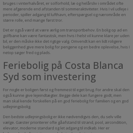
bruges i vinterhalvåret, er solforhold, læ og helårsliv i området ofte
mere afgørende end afstanden til sommeraktiviteter. Hvis I vil udleje i
perioder, spiller adgang til lufthavn, efterspørgsel og nærområde en
større rolle, end mange først tror.
Det er også værd at være ærlig om transportbehov. En bolig op ad en
golfbane kan være fantastisk, men hvis I helst vil kunne klare jer uden
bil, er den måske ikke det rigtige valg. Omvendt kan en lidt roligere
beliggenhed give mere bolig for pengene og en bedre oplevelse, hvis I
netop søger fred og plads.
Feriebolig på Costa Blanca
Syd som investering
For nogle er boligen først og fremmest til eget brug. For andre skal den
også kunne give lejeindtægter. Begge dele kan fungere godt, men
man skal kende forskellen på en god feriebolig for familien og en god
udlejningsbolig.
Den bedste udlejningsbolig er ikke nødvendigvis den, du selv ville
vælge. Gæster prioriterer ofte gåafstand til strand, pool, aircondition,
elevator, moderne standard og let adgang til indkøb. Her er