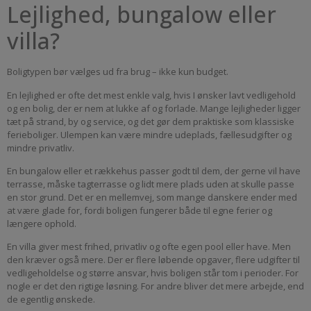
Lejlighed, bungalow eller
villa?
Boligtypen bør vælges ud fra brug – ikke kun budget.
En lejlighed er ofte det mest enkle valg, hvis I ønsker lavt vedligehold
og en bolig, der er nem at lukke af og forlade. Mange lejligheder ligger
tæt på strand, by og service, og det gør dem praktiske som klassiske
ferieboliger. Ulempen kan være mindre udeplads, fællesudgifter og
mindre privatliv.
En bungalow eller et rækkehus passer godt til dem, der gerne vil have
terrasse, måske tagterrasse og lidt mere plads uden at skulle passe
en stor grund. Det er en mellemvej, som mange danskere ender med
at være glade for, fordi boligen fungerer både til egne ferier og
længere ophold.
En villa giver mest frihed, privatliv og ofte egen pool eller have. Men
den kræver også mere. Der er flere løbende opgaver, flere udgifter til
vedligeholdelse og større ansvar, hvis boligen står tom i perioder. For
nogle er det den rigtige løsning. For andre bliver det mere arbejde, end
de egentlig ønskede.