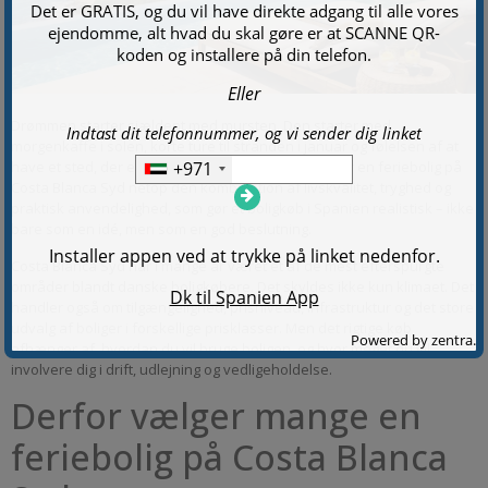
Drømmen starter sjældent med mursten. Den starter med
morgenkaffe i solen, korte ture til stranden i januar og følelsen af at
have et sted, der er dit eget. For mange danskere er en feriebolig på
Costa Blanca Syd netop den kombination af livskvalitet, tryghed og
praktisk anvendelighed, som gør et boligkøb i Spanien realistisk – ikke
bare som en idé, men som en god beslutning.
Costa Blanca Syd har i mange år været et af de mest efterspurgte
områder blandt danske boligkøbere. Det skyldes ikke kun klimaet. Det
handler også om tilgængelighed, prisniveau, infrastruktur og det store
udvalg af boliger i forskellige prisklasser. Men det rigtige køb
afhænger af, hvordan du vil bruge boligen, og hvor meget du vil
involvere dig i drift, udlejning og vedligeholdelse.
Derfor vælger mange en
feriebolig på Costa Blanca