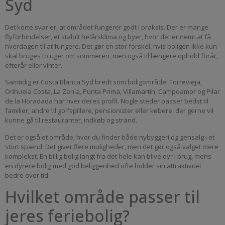
Syd
Det korte svar er, at området fungerer godt i praksis. Der er mange
flyforbindelser, et stabilt helårsklima og byer, hvor det er nemt at få
hverdagen til at fungere. Det gør en stor forskel, hvis boligen ikke kun
skal bruges to uger om sommeren, men også til længere ophold forår,
efterår eller vinter.
Samtidig er Costa Blanca Syd bredt som boligområde. Torrevieja,
Orihuela Costa, La Zenia, Punta Prima, Villamartin, Campoamor og Pilar
de la Horadada har hver deres profil. Nogle steder passer bedst til
familier, andre til golfspillere, pensionister eller købere, der gerne vil
kunne gå til restauranter, indkøb og strand.
Det er også et område, hvor du finder både nybyggeri og gensalg i et
stort spænd. Det giver flere muligheder, men det gør også valget mere
komplekst. En billig bolig langt fra det hele kan blive dyr i brug, mens
en dyrere bolig med god beliggenhed ofte holder sin attraktivitet
bedre over tid.
Hvilket område passer til
jeres feriebolig?