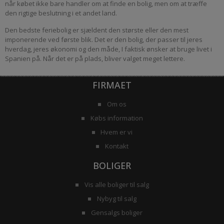
når købet ikke bare handler om at finde en bolig, men om at træffe
den rigtige beslutning i et andet land.
Den bedste feriebolig er sjældent den største eller den mest
imponerende ved første blik. Det er den bolig, der passer til jeres
hverdag, jeres økonomi og den måde, I faktisk ønsker at bruge livet i
Spanien på. Når det er på plads, bliver valget meget lettere.
FIRMAET
Om os
Købs information
Hvem er vi
Kontakt
BOLIGER
Vis alle boliger til salg
Nybyg til salg
Gensalgs boliger