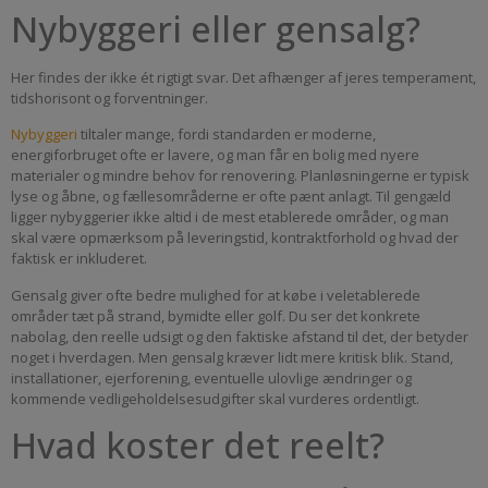
Nybyggeri eller gensalg?
Her findes der ikke ét rigtigt svar. Det afhænger af jeres temperament,
tidshorisont og forventninger.
Nybyggeri
tiltaler mange, fordi standarden er moderne,
energiforbruget ofte er lavere, og man får en bolig med nyere
materialer og mindre behov for renovering. Planløsningerne er typisk
lyse og åbne, og fællesområderne er ofte pænt anlagt. Til gengæld
ligger nybyggerier ikke altid i de mest etablerede områder, og man
skal være opmærksom på leveringstid, kontraktforhold og hvad der
faktisk er inkluderet.
Gensalg giver ofte bedre mulighed for at købe i veletablerede
områder tæt på strand, bymidte eller golf. Du ser det konkrete
nabolag, den reelle udsigt og den faktiske afstand til det, der betyder
noget i hverdagen. Men gensalg kræver lidt mere kritisk blik. Stand,
installationer, ejerforening, eventuelle ulovlige ændringer og
kommende vedligeholdelsesudgifter skal vurderes ordentligt.
Hvad koster det reelt?