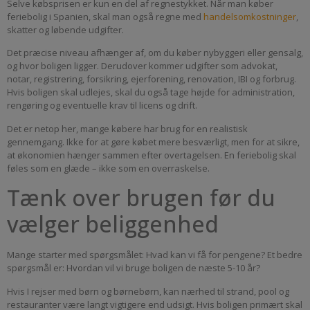
Selve købsprisen er kun en del af regnestykket. Når man køber
feriebolig i Spanien, skal man også regne med
handelsomkostninger
,
skatter og løbende udgifter.
Det præcise niveau afhænger af, om du køber nybyggeri eller gensalg,
og hvor boligen ligger. Derudover kommer udgifter som advokat,
notar, registrering, forsikring, ejerforening, renovation, IBI og forbrug.
Hvis boligen skal udlejes, skal du også tage højde for administration,
rengøring og eventuelle krav til licens og drift.
Det er netop her, mange købere har brug for en realistisk
gennemgang. Ikke for at gøre købet mere besværligt, men for at sikre,
at økonomien hænger sammen efter overtagelsen. En feriebolig skal
føles som en glæde – ikke som en overraskelse.
Tænk over brugen før du
vælger beliggenhed
Mange starter med spørgsmålet: Hvad kan vi få for pengene? Et bedre
spørgsmål er: Hvordan vil vi bruge boligen de næste 5-10 år?
Hvis I rejser med børn og børnebørn, kan nærhed til strand, pool og
restauranter være langt vigtigere end udsigt. Hvis boligen primært skal