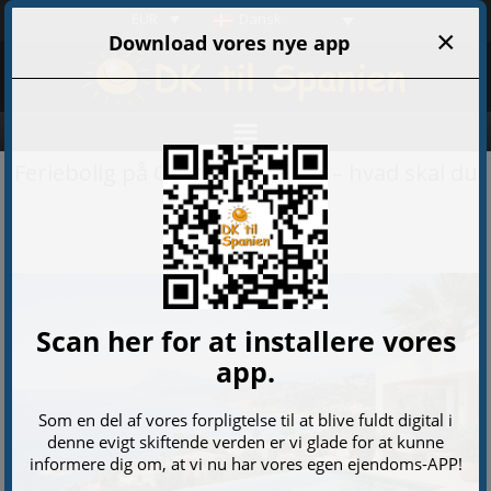
EUR
Dansk
Feriebolig på Costa Blanca Syd – hvad skal du
vælge?
06-04-2026 02:55