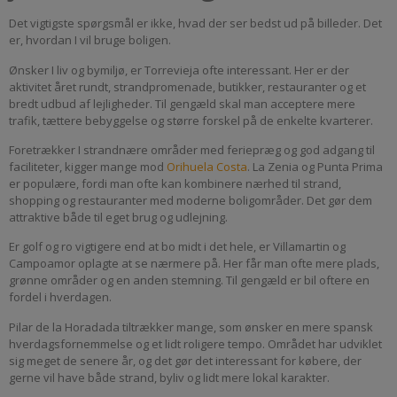
Det vigtigste spørgsmål er ikke, hvad der ser bedst ud på billeder. Det
er, hvordan I vil bruge boligen.
Ønsker I liv og bymiljø, er Torrevieja ofte interessant. Her er der
aktivitet året rundt, strandpromenade, butikker, restauranter og et
bredt udbud af lejligheder. Til gengæld skal man acceptere mere
trafik, tættere bebyggelse og større forskel på de enkelte kvarterer.
Foretrækker I strandnære områder med feriepræg og god adgang til
faciliteter, kigger mange mod
Orihuela Costa
. La Zenia og Punta Prima
er populære, fordi man ofte kan kombinere nærhed til strand,
shopping og restauranter med moderne boligområder. Det gør dem
attraktive både til eget brug og udlejning.
Er golf og ro vigtigere end at bo midt i det hele, er Villamartin og
Campoamor oplagte at se nærmere på. Her får man ofte mere plads,
grønne områder og en anden stemning. Til gengæld er bil oftere en
fordel i hverdagen.
Pilar de la Horadada tiltrækker mange, som ønsker en mere spansk
hverdagsfornemmelse og et lidt roligere tempo. Området har udviklet
sig meget de senere år, og det gør det interessant for købere, der
gerne vil have både strand, byliv og lidt mere lokal karakter.