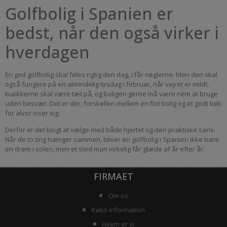
Golfbolig i Spanien er
bedst, når den også virker i
hverdagen
En god golfbolig skal føles rigtig den dag, I får nøglerne. Men den skal
også fungere på en almindelig tirsdag i februar, når vejret er mildt,
butikkerne skal være tæt på, og boligen gerne må være nem at bruge
uden besvær. Det er dér, forskellen mellem en flot bolig og et godt køb
for alvor viser sig.
Derfor er det klogt at vælge med både hjertet og den praktiske sans.
Når de to ting hænger sammen, bliver en golfbolig i Spanien ikke bare
en drøm i solen, men et sted man virkelig får glæde af år efter år.
FIRMAET
Om os
Købs information
Hvem er vi