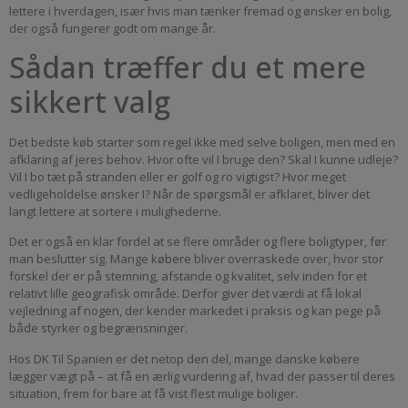
lettere i hverdagen, især hvis man tænker fremad og ønsker en bolig,
der også fungerer godt om mange år.
Sådan træffer du et mere
sikkert valg
Det bedste køb starter som regel ikke med selve boligen, men med en
afklaring af jeres behov. Hvor ofte vil I bruge den? Skal I kunne udleje?
Vil I bo tæt på stranden eller er golf og ro vigtigst? Hvor meget
vedligeholdelse ønsker I? Når de spørgsmål er afklaret, bliver det
langt lettere at sortere i mulighederne.
Det er også en klar fordel at se flere områder og flere boligtyper, før
man beslutter sig. Mange købere bliver overraskede over, hvor stor
forskel der er på stemning, afstande og kvalitet, selv inden for et
relativt lille geografisk område. Derfor giver det værdi at få lokal
vejledning af nogen, der kender markedet i praksis og kan pege på
både styrker og begrænsninger.
Hos DK Til Spanien er det netop den del, mange danske købere
lægger vægt på – at få en ærlig vurdering af, hvad der passer til deres
situation, frem for bare at få vist flest mulige boliger.