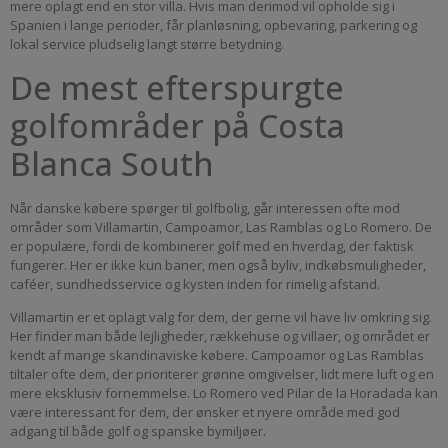
mere oplagt end en stor villa. Hvis man derimod vil opholde sig i
Spanien i lange perioder, får planløsning, opbevaring, parkering og
lokal service pludselig langt større betydning.
De mest efterspurgte
golfområder på Costa
Blanca South
Når danske købere spørger til golfbolig, går interessen ofte mod
områder som Villamartin, Campoamor, Las Ramblas og Lo Romero. De
er populære, fordi de kombinerer golf med en hverdag, der faktisk
fungerer. Her er ikke kun baner, men også byliv, indkøbsmuligheder,
caféer, sundhedsservice og kysten inden for rimelig afstand.
Villamartin er et oplagt valg for dem, der gerne vil have liv omkring sig.
Her finder man både lejligheder, rækkehuse og villaer, og området er
kendt af mange skandinaviske købere. Campoamor og Las Ramblas
tiltaler ofte dem, der prioriterer grønne omgivelser, lidt mere luft og en
mere eksklusiv fornemmelse. Lo Romero ved Pilar de la Horadada kan
være interessant for dem, der ønsker et nyere område med god
adgang til både golf og spanske bymiljøer.