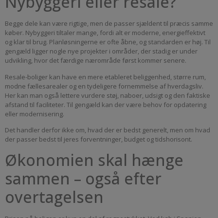
Nybyggeri eller resale?
Begge dele kan være rigtige, men de passer sjældent til præcis samme
køber. Nybyggeri tiltaler mange, fordi alt er moderne, energieffektivt
og klar til brug. Planløsningerne er ofte åbne, og standarden er høj. Til
gengæld ligger nogle nye projekter i områder, der stadig er under
udvikling, hvor det færdige nærområde først kommer senere.
Resale-boliger kan have en mere etableret beliggenhed, større rum,
modne fællesarealer og en tydeligere fornemmelse af hverdagsliv.
Her kan man også lettere vurdere støj, naboer, udsigt og den faktiske
afstand til faciliteter. Til gengæld kan der være behov for opdatering
eller modernisering.
Det handler derfor ikke om, hvad der er bedst generelt, men om hvad
der passer bedst til jeres forventninger, budget og tidshorisont.
Økonomien skal hænge
sammen – også efter
overtagelsen