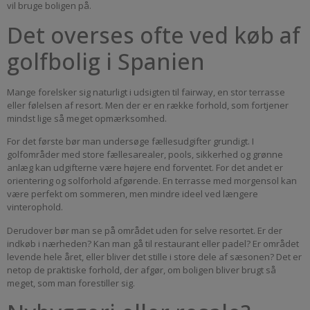
vil bruge boligen på.
Det overses ofte ved køb af
golfbolig i Spanien
Mange forelsker sig naturligt i udsigten til fairway, en stor terrasse
eller følelsen af resort. Men der er en række forhold, som fortjener
mindst lige så meget opmærksomhed.
For det første bør man undersøge fællesudgifter grundigt. I
golfområder med store fællesarealer, pools, sikkerhed og grønne
anlæg kan udgifterne være højere end forventet. For det andet er
orientering og solforhold afgørende. En terrasse med morgensol kan
være perfekt om sommeren, men mindre ideel ved længere
vinterophold.
Derudover bør man se på området uden for selve resortet. Er der
indkøb i nærheden? Kan man gå til restaurant eller padel? Er området
levende hele året, eller bliver det stille i store dele af sæsonen? Det er
netop de praktiske forhold, der afgør, om boligen bliver brugt så
meget, som man forestiller sig.