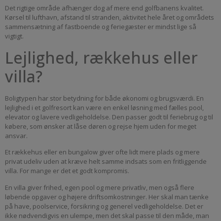
Det rigtige område afhænger dog af mere end golfbanens kvalitet.
Kørsel til lufthavn, afstand til stranden, aktivitet hele året og områdets
sammensætning af fastboende og feriegæster er mindst lige så
vigtigt.
Lejlighed, rækkehus eller
villa?
Boligtypen har stor betydning for både økonomi og brugsværdi. En
lejlighed i et golfresort kan være en enkel løsning med fælles pool,
elevator og lavere vedligeholdelse. Den passer godt til feriebrug og til
købere, som ønsker at låse døren og rejse hjem uden for meget
ansvar.
Et rækkehus eller en bungalow giver ofte lidt mere plads og mere
privat udeliv uden at kræve helt samme indsats som en fritliggende
villa. For mange er det et godt kompromis.
En villa giver frihed, egen pool og mere privatliv, men også flere
løbende opgaver og højere driftsomkostninger. Her skal man tænke
på have, poolservice, forsikring og generel vedligeholdelse. Det er
ikke nødvendigvis en ulempe, men det skal passe til den måde, man