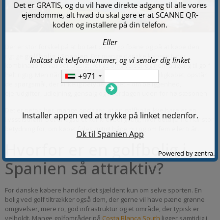
Der er stor forskel på at bo tæt på en golfbane og på at købe den
rigtige
golfbolig i Spanien
. For mange danske købere lyder
kombinationen af sol, udsigt, rolige omgivelser og nem adgang til golf
helt rigtig. Men når man kommer tættere på selve boligkøbet, opstår
de spørgsmål, der virkelig betyder noget – om beliggenhed,
ejerudgifter, udlejning, gensalg og hverdagen uden for højsæsonen.
Det er netop her, mange opdager, at en golfbolig ikke bare er en
livsstilsdrøm. Det er også et konkret boligvalg, hvor detaljerne har stor
betydning for, om købet føles rigtigt både nu og om fem eller ti år.
Hvorfor er en golfbolig i
Spanien så attraktiv?
For danske købere handler det sjældent kun om selve sporten. En
bolig ved golf tiltrækker også dem, der gerne vil have pæne grønne
omgivelser, mere ro, god infrastruktur og et område, der typisk er
velholdt. Mange golfområder på
Costa Blanca South
ligger samtidig i