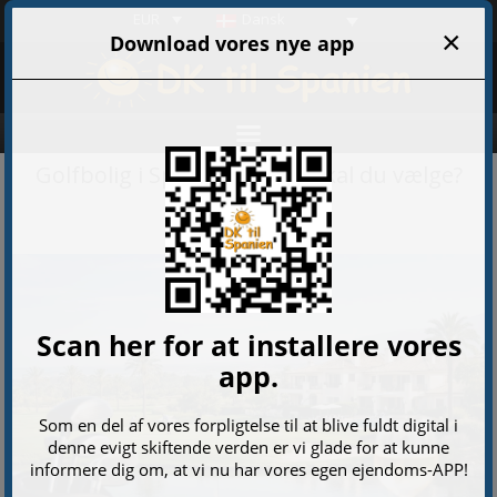
EUR
Dansk
Golfbolig i Spanien – hvad skal du vælge?
07-04-2026 02:30