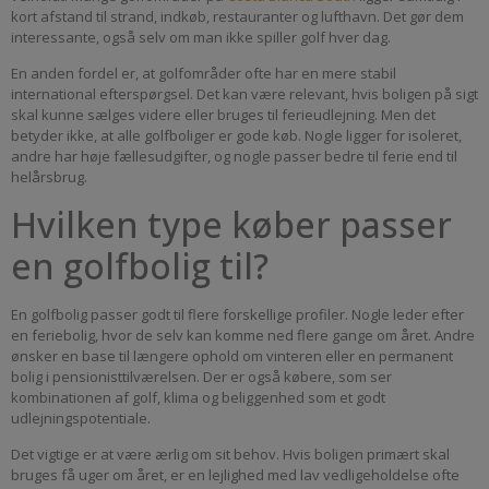
kort afstand til strand, indkøb, restauranter og lufthavn. Det gør dem
interessante, også selv om man ikke spiller golf hver dag.
En anden fordel er, at golfområder ofte har en mere stabil
international efterspørgsel. Det kan være relevant, hvis boligen på sigt
skal kunne sælges videre eller bruges til ferieudlejning. Men det
betyder ikke, at alle golfboliger er gode køb. Nogle ligger for isoleret,
andre har høje fællesudgifter, og nogle passer bedre til ferie end til
helårsbrug.
Hvilken type køber passer
en golfbolig til?
En golfbolig passer godt til flere forskellige profiler. Nogle leder efter
en feriebolig, hvor de selv kan komme ned flere gange om året. Andre
ønsker en base til længere ophold om vinteren eller en permanent
bolig i pensionisttilværelsen. Der er også købere, som ser
kombinationen af golf, klima og beliggenhed som et godt
udlejningspotentiale.
Det vigtige er at være ærlig om sit behov. Hvis boligen primært skal
bruges få uger om året, er en lejlighed med lav vedligeholdelse ofte