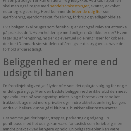
Prisen på boligen er kun en del af regnestykket. Ved køb i Spanien
skal man også regne med
handelsomkostninger
, skatter, advokat,
notar og registrering. Hertil kommer de
løbende udgifter
som
ejerforening, ejendomsskat, forsikring, forbrug og vedligeholdelse.
Hvis boligen skal bruges som feriebolig, er det også relevant at tænke
på praktisk drift. Hvem holder øje med boligen, når I ikke er der? Hvem
tager sig af rengøring, nøgler og eventuel udlejning? Især for købere,
der bor i Danmark størstedelen af året, giver det tryghed at have de
forhold afklaret tidligt.
Beliggenhed er mere end
udsigt til banen
En frontlinjebolig ved golf lyder ofte som det oplagte valg, og for nogle
er det også rigtigt. Men den bedste beliggenhed er ikke altid den mest
spektakulære på visningstidspunktet. Nogle foretrækker at bo lidt
trukket tilbage med mere privatliv og mindre aktivitet omkring boligen.
Andre vil hellere kunne gå til klubhus, butikker eller restauranter.
Det samme gælder højder, trapper, parkering og adgang. En
penthouse med flot udsigt kan være fantastisk som feriebolig, men
mindre praktisk ved længere ophold. En bolig i stueplan kan være