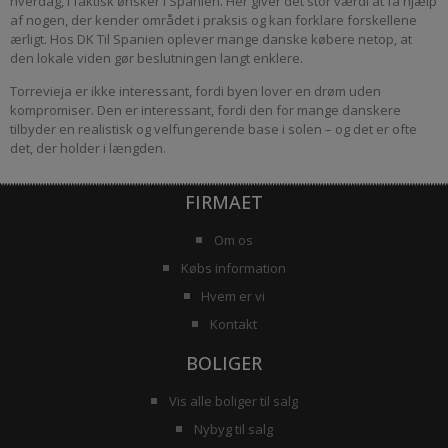
hverdag, I faktisk ønsker i Spanien. Her giver det stor værdi at få hjælp
af nogen, der kender området i praksis og kan forklare forskellene
ærligt. Hos DK Til Spanien oplever mange danske købere netop, at
den lokale viden gør beslutningen langt enklere.
Torrevieja er ikke interessant, fordi byen lover en drøm uden
kompromiser. Den er interessant, fordi den for mange danskere
tilbyder en realistisk og velfungerende base i solen – og det er ofte
det, der holder i længden.
FIRMAET
Om os
Købs information
Hvem er vi
Kontakt
BOLIGER
Vis alle boliger til salg
Nybyg til salg