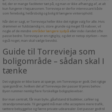
tid, der er mange faciliteter tæt på, og man er ikke afhængig af, at alt
kun fungerer i højsæsonen. Torrevieja er derfor interessant både
som feriebolig, helårsbolig og bolig til længere vinterophold.
Når det er sagt, er Torrevieja heller ikke det rigtige valg for alle. Hvis
drømmen er fuldstændig ro, store grunde og meget få naboer, vil
nogle af de mindre
områder længere sydpå
eller inde i landet ofte
passe bedre. Torrevieja er en rigtig by, og det er netop styrken – men
også noget, man skal vælge bevidst.
Guide til Torrevieja som
boligområde – sådan skal I
tænke
Det vigtigste er ikke bare at spørge, om Torrevieja er godt. Det rigtige
spørgsmål er, hvilken del af Torrevieja der passer til jeres behov.
Byen rummer nemlig flere forskellige boligoplevelser.
Bor man centralt, får man byliv, gåafstand til butikker, caféer og
strandpromenade. Til gengæld må man ofte acceptere mere trafik,
tættere bebyggelse og færre private udearealer. Det passer godt til