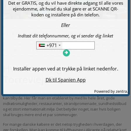
Torrevieja er et af de steder på Costa Blanca, hvor mange danskere
hurtigt kan se sig selv bo. Ikke kun på grund af solen og havet, men
fordi byen faktisk fungerer som boligområde året rundt. Denne guide
til Torrevieja som boligområde er derfor lavet til jer, der ikke kun kigger
på feriestemning, men også på hverdagen, økonomien og hvilke
områder der passer til den måde, I gerne vil bo på.
Hvorfor vælger så mange
Torrevieja?
Torrevieja har en særlig kombination, som ikke alle kystbyer i Spanien
kan tilbyde. Her får man en etableret by med liv hele året, gode
indkøbsmuligheder, restauranter, strandpromenade, sundhedstilbud
og et stort internationalt miljø. Det betyder noget, især hvis boligen
skal bruges mere end et par sommeruger.
For mange danske købere er det netop trygheden i hverdagen, der
gør forskellen. Man kan komme til lufthavnen i Alicante på relativt kort