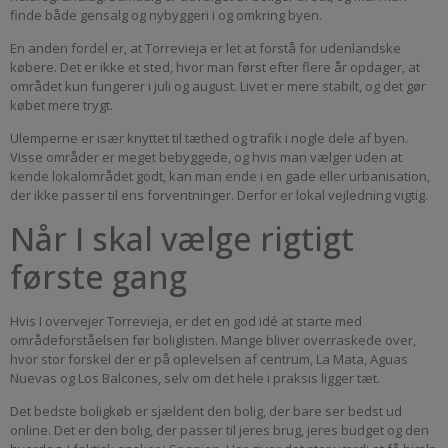
finde både gensalg og nybyggeri i og omkring byen.
En anden fordel er, at Torrevieja er let at forstå for udenlandske
købere. Det er ikke et sted, hvor man først efter flere år opdager, at
området kun fungerer i juli og august. Livet er mere stabilt, og det gør
købet mere trygt.
Ulemperne er især knyttet til tæthed og trafik i nogle dele af byen.
Visse områder er meget bebyggede, og hvis man vælger uden at
kende lokalområdet godt, kan man ende i en gade eller urbanisation,
der ikke passer til ens forventninger. Derfor er lokal vejledning vigtig.
Når I skal vælge rigtigt
første gang
Hvis I overvejer Torrevieja, er det en god idé at starte med
områdeforståelsen før boliglisten. Mange bliver overraskede over,
hvor stor forskel der er på oplevelsen af centrum, La Mata, Aguas
Nuevas og Los Balcones, selv om det hele i praksis ligger tæt.
Det bedste boligkøb er sjældent den bolig, der bare ser bedst ud
online. Det er den bolig, der passer til jeres brug, jeres budget og den