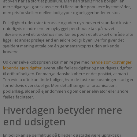
at byen har så stort et publikum. Man kan stadig finde boliger i en
mere tilgængelig prisklasse end i flere andre populære kystområder,
men prisforskellen mellem boligtyper og beliggenheder er stor.
En lejlighed uden stor terrasse og uden nyrenoveret standard koster
naturligvis mindre end en nybygget penthouse tæt på havet.
Tilsvarende vil et rækkehus med fælles pool i et attraktivt område ofte
ligge i et andet prisleje end en ældre bolig i byen. Derfor giver det
sjældent mening at tale om én gennemsnitspris uden at kende
kravene.
Ud over selve købsprisen skal man regne med
handelsomkostninger
,
løbende ejerudgifter
, eventuelle fællesudgifter og naturligvis udgifter
til drift af boligen. For mange danske købere er det positivt, at man i
Torrevieja ofte kan finde boliger, hvor de faste omkostninger stadig er
forholdsvis overskuelige. Men det afhænger af urbanisation,
poolanlæg, alder på ejendommen og om der er elevator eller andre
fælles faciliteter.
Hverdagen betyder mere
end udsigten
En bolig kan se perfekt ud på billeder og stadig være upraktisk i