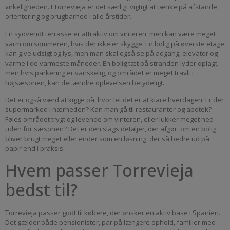
virkeligheden. I Torrevieja er det særligt vigtigt at tænke på afstande,
orientering og brugbarhed i alle årstider.
En sydvendt terrasse er attraktiv om vinteren, men kan være meget
varm om sommeren, hvis der ikke er skygge. En bolig på øverste etage
kan give udsigt og lys, men man skal også se på adgang, elevator og
varme i de varmeste måneder. En bolig tæt på stranden lyder oplagt,
men hvis parkering er vanskelig, og området er meget travlt i
højsæsonen, kan det ændre oplevelsen betydeligt.
Det er også værd at kigge på, hvor let det er at klare hverdagen. Er der
supermarked i nærheden? Kan man gå til restauranter og apotek?
Føles området trygt og levende om vinteren, eller lukker meget ned
uden for sæsonen? Det er den slags detaljer, der afgør, om en bolig
bliver brugt meget eller ender som en løsning, der så bedre ud på
papir end i praksis.
Hvem passer Torrevieja
bedst til?
Torrevieja passer godt til købere, der ønsker en aktiv base i Spanien.
Det gælder både pensionister, par på længere ophold, familier med