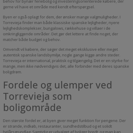
behov for bynær feriebolig og investeringsorienterede købere, der
gerne vil have et område med kendt efterspørgsel.
Byen er også oplagt for dem, der ønsker mange valgmuligheder. I
Torrevieja finder man både klassiske spanske lejligheder, nyere
lejlighedskomplekser, bungalows, rækkehuse og villaer i de
omkringliggende områder. Det gør det lettere at finde noget, der
matcher både budget og behov.
Omvendt vil købere, der søger det meget eksklusive eller meget
autentisk spanske landsbymiljø, nogle gange kigge andre steder.
Torrevieja er international, praktisk og tilgængelig. Det er en styrke for
mange, men ikke nødvendigvis det, alle forbinder med deres spanske
boligdrøm.
Fordele og ulemper ved
Torrevieja som
boligområde
Den største fordel er, at byen giver meget funktion for pengene. Der
er strande, indkøb, restauranter, sundhedstilbud og et solidt
helårsgrundlag. Samtidig er udvalget af boliger bredt, og man kan