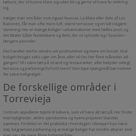
købere, der vil kunne klare sig uden bil og gerne vil have liv omkring
sig.
Vælger man områder som Aguas Nuevas, La Mata eller dele af Los
Balcones, får man ofte mere luft, større terrasser og en lidt roligere
stemning. Her er mange boliger i urbanisationer med fælles pool, og
det tiltaler både feriekøbere og dem, der vil opholde sig i Spanien i
længere perioder.
Det handler derfor mindre om postnummer og mere om livsstil. Skal
boligen bruges seks uger om året, eller vil I bo her flere måneder ad
gangen? Vil I være tæt på strand og restauranter, eller betyder udsigt,
terrasse og parkeringsforhold mere? Den type spørgsmål bør komme
før selve boligvalget.
De forskellige områder i
Torrevieja
Centrum appellerer typisk til købere, som vil have alt tæt på. Her finder
man lejligheder, ældre ejendomme og nyere projekter blandet
sammen. Fordelen er det praktiske i hverdagen. Ulempen kan være
støj, begrænset parkering og at mange boliger har mindre altaner end
man ser i de mere åbne boligområder.