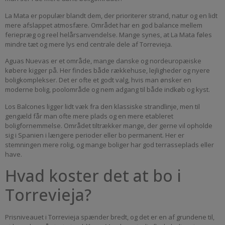
La Mata er populær blandt dem, der prioriterer strand, natur og en lidt
mere afslappet atmosfære. Området har en god balance mellem
feriepræg og reel helårsanvendelse. Mange synes, at La Mata føles
mindre tæt og mere lys end centrale dele af Torrevieja.
Aguas Nuevas er et område, mange danske og nordeuropæiske
købere kigger på. Her findes både rækkehuse, lejligheder og nyere
boligkomplekser. Det er ofte et godt valg, hvis man ønsker en
moderne bolig, poolområde og nem adgang til både indkøb og kyst.
Los Balcones ligger lidt væk fra den klassiske strandlinje, men til
gengæld får man ofte mere plads og en mere etableret
boligfornemmelse. Området tiltrækker mange, der gerne vil opholde
sig i Spanien i længere perioder eller bo permanent. Her er
stemningen mere rolig, og mange boliger har god terrasseplads eller
have.
Hvad koster det at bo i
Torrevieja?
Prisniveauet i Torrevieja spænder bredt, og det er en af grundene til,