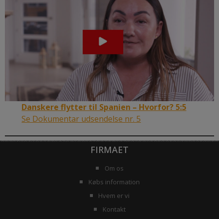
Danskere flytter til Spanien – Hvorfor? 5:5
Se Dokumentar udsendelse nr. 5
FIRMAET
Om os
Købs information
Hvem er vi
Kontakt