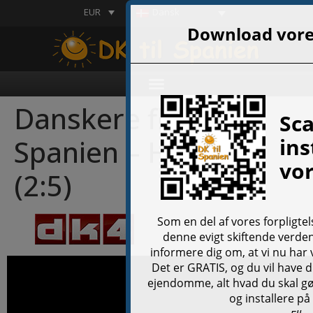
EUR
Dansk
Danskere flytter til
Spanien – Hvorfor?
(2:5)