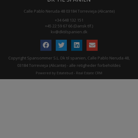
Calle Pablo Neruda 48 03184 Torrevieja (Alicante)
+34 648 132 151
+45 22 59 67 66 (Dansk tlf.)
kv@dktilspanien.dk
Copyright Spansommer S.L. Dk til spanien, Calle Pablo Neruda 48,
03184 Torrevieja (Alicante) - alle retigheder forbeholdes
Powered by Estatebud
-
Real Estate CRM