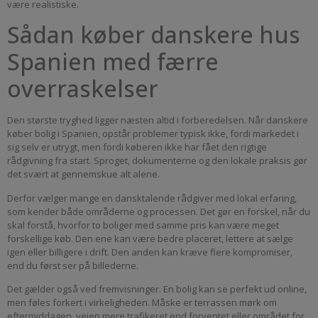
være realistiske.
Sådan køber danskere hus
Spanien med færre
overraskelser
Den største tryghed ligger næsten altid i forberedelsen. Når danskere
køber bolig i Spanien, opstår problemer typisk ikke, fordi markedet i
sig selv er utrygt, men fordi køberen ikke har fået den rigtige
rådgivning fra start. Sproget, dokumenterne og den lokale praksis gør
det svært at gennemskue alt alene.
Derfor vælger mange en dansktalende rådgiver med lokal erfaring,
som kender både områderne og processen. Det gør en forskel, når du
skal forstå, hvorfor to boliger med samme pris kan være meget
forskellige køb. Den ene kan være bedre placeret, lettere at sælge
igen eller billigere i drift. Den anden kan kræve flere kompromiser,
end du først ser på billederne.
Det gælder også ved fremvisninger. En bolig kan se perfekt ud online,
men føles forkert i virkeligheden. Måske er terrassen mørk om
eftermiddagen, vejen mere trafikeret end forventet eller området for