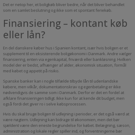
Det er netop her, et boligkøb bliver bedre, når det bliver behandlet
som en samlet beslutning og ikke som et spontant feriekøb.
Finansiering – kontant køb
eller lån?
En del danskere køber hus i Spanien kontant, især hvis boligen er et
supplement til en eksisterende boligøkonomi i Danmark. Andre vælger
finansiering, enten via egenkapital, friværdi eller bankløsning. Hvilken
model der er bedst, afhænger af alder, økonomisk situation, formål
med købet og appetit på risiko.
Spanske banker kan i nogle tilfælde tilbyde lån til udenlandske
købere, men vilkår, dokumentationskrav og egenbetaling er ikke
nødvendigvis de samme som i Danmark. Derfor er det en fordel at
afklare finansieringen tidligt. Ikke kun for at kende dit budget, men
også fordi det giver ro i selve købsprocessen.
Hvis du skal bruge boligen til udlejning i perioder, er det også værd at
være nøgtern. Udlejning kan bidrage til økonomien, men det bør
sjældent være den eneste begrundelse for købet. Belægning, sæson,
administration og lokale regler spiller ind, og forventningerne bør