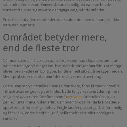
stille uden for sæson. Omvendt kan en bolig, du næsten havde
sorteret fra, vise sig at være det rigtige valg, når du står der.
Praktisk lokal viden er ofte det, der skaber den bedste handel – ikke
bare den hurtigste.
Området betyder mere,
end de fleste tror
Når man taler om, hvordan danskere køber hus i Spanien, bør man
næsten tale lige så meget om, hvordan de vælger område. For mange
bliver forelskede i en boligtype, før de er helt sikre på beliggenheden.
Men i praksis er det ofte området, du lever med hver dag.
Costa Blanca Syd tiltrækker mange danskere, fordi klimaet er stabilt,
infrastrukturen god, og der findes både livlige kystområder og mere
rolige boligkvarterer. Områder som
Torrevieja
, Orihuela Costa, La
Zenia, Punta Prima, Villamartin, Campoamor og Pilar de la Horadada
appellerer til forskellige behov. Nogle steder passer godt til feriebolig
og familieliv, andre bedre til golf, helårsbeboelse eller et roligere
seniorliv.