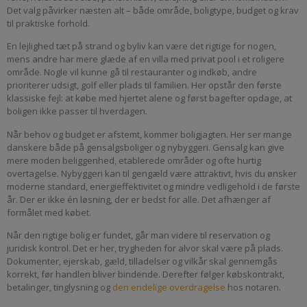
Det valg påvirker næsten alt – både område, boligtype, budget og krav
til praktiske forhold.
En lejlighed tæt på strand og byliv kan være det rigtige for nogen,
mens andre har mere glæde af en villa med privat pool i et roligere
område. Nogle vil kunne gå til restauranter og indkøb, andre
prioriterer udsigt, golf eller plads til familien. Her opstår den første
klassiske fejl: at købe med hjertet alene og først bagefter opdage, at
boligen ikke passer til hverdagen.
Når behov og budget er afstemt, kommer boligjagten. Her ser mange
danskere både på gensalgsboliger og nybyggeri. Gensalg kan give
mere moden beliggenhed, etablerede områder og ofte hurtig
overtagelse. Nybyggeri kan til gengæld være attraktivt, hvis du ønsker
moderne standard, energieffektivitet og mindre vedligehold i de første
år. Der er ikke én løsning, der er bedst for alle. Det afhænger af
formålet med købet.
Når den rigtige bolig er fundet, går man videre til reservation og
juridisk kontrol. Det er her, trygheden for alvor skal være på plads.
Dokumenter, ejerskab, gæld, tilladelser og vilkår skal gennemgås
korrekt, før handlen bliver bindende. Derefter følger købskontrakt,
betalinger, tinglysning og
den endelige overdragelse
hos notaren.