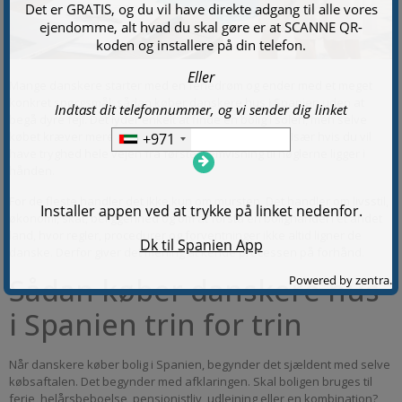
Mange danskere starter med en feriedrøm og ender med et meget
konkret spørgsmål: sådan køber danskere hus i Spanien uden at
begå dyre fejl. Det lyder enkelt at finde en bolig i solen, men selve
købet kræver mere end en god mavefornemmelse. Især hvis du vil
have tryghed hele vejen fra første fremvisning til nøglerne ligger i
hånden.
For de fleste handler det ikke kun om mursten. Det handler om livsstil,
økonomi, skat, beliggenhed og om at forstå en bolighandel i et andet
land, hvor regler, procedurer og forventninger ikke altid ligner de
danske. Derfor giver det mening at kende processen på forhånd.
Sådan køber danskere hus
i Spanien trin for trin
Når danskere køber bolig i Spanien, begynder det sjældent med selve
købsaftalen. Det begynder med afklaringen. Skal boligen bruges til
ferie, helårsbeboelse, pensionistliv, udlejning eller en kombination?