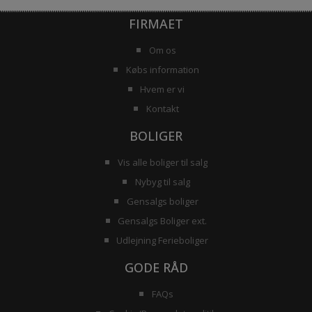
FIRMAET
Om os
Købs information
Hvem er vi
Kontakt
BOLIGER
Vis alle boliger til salg
Nybyg til salg
Gensalgs boliger
Gensalgs Boliger ext.
Udlejning Ferieboliger
GODE RÅD
FAQs