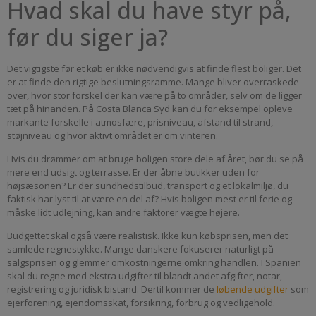
Hvad skal du have styr på,
før du siger ja?
Det vigtigste før et køb er ikke nødvendigvis at finde flest boliger. Det
er at finde den rigtige beslutningsramme. Mange bliver overraskede
over, hvor stor forskel der kan være på to områder, selv om de ligger
tæt på hinanden. På Costa Blanca Syd kan du for eksempel opleve
markante forskelle i atmosfære, prisniveau, afstand til strand,
støjniveau og hvor aktivt området er om vinteren.
Hvis du drømmer om at bruge boligen store dele af året, bør du se på
mere end udsigt og terrasse. Er der åbne butikker uden for
højsæsonen? Er der sundhedstilbud, transport og et lokalmiljø, du
faktisk har lyst til at være en del af? Hvis boligen mest er til ferie og
måske lidt udlejning, kan andre faktorer vægte højere.
Budgettet skal også være realistisk. Ikke kun købsprisen, men det
samlede regnestykke. Mange danskere fokuserer naturligt på
salgsprisen og glemmer omkostningerne omkring handlen. I Spanien
skal du regne med ekstra udgifter til blandt andet afgifter, notar,
registrering og juridisk bistand. Dertil kommer de
løbende udgifter
som
ejerforening, ejendomsskat, forsikring, forbrug og vedligehold.