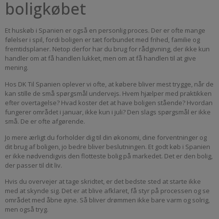
boligkøbet
Et huskøb i Spanien er også en personlig proces. Der er ofte mange
følelser i spil, fordi boligen er tæt forbundet med frihed, familie og
fremtidsplaner. Netop derfor har du brug for rådgivning, der ikke kun
handler om at få handlen lukket, men om at få handlen til at give
mening.
Hos DK Til Spanien oplever vi ofte, at købere bliver mest trygge, når de
kan stille de små spørgsmål undervejs. Hvem hjælper med praktikken
efter overtagelse? Hvad koster det at have boligen stående? Hvordan
fungerer området i januar, ikke kun i juli? Den slags spørgsmål er ikke
små. De er ofte afgørende.
Jo mere ærligt du forholder dig til din økonomi, dine forventninger og
dit brug af boligen, jo bedre bliver beslutningen. Et godt køb i Spanien
er ikke nødvendigvis den flotteste bolig på markedet. Det er den bolig,
der passer til dit liv.
Hvis du overvejer at tage skridtet, er det bedste sted at starte ikke
med at skynde sig. Det er at blive afklaret, få styr på processen og se
området med åbne øjne. Så bliver drømmen ikke bare varm og solrig,
men også tryg.