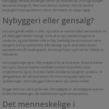
Det rigtige område afhænger derfor af, hvordan du vil bruge boligen
de næste mange år. Ikke bare denne sommer. Hvis du tænker
langsigtet fra begyndelsen, bliver det lettere at vælge rigtigt.
Nybyggeri eller gensalg?
Det spørgsmål møder vi ofte, og svaret er næsten altid: det kommer an
på. Nybyggeri tiltaler mange, fordi alt er nyt, planløsningerne er
moderne, og standarden ofte er høj. Samtidig kan processen være
længere, hvis projektet ikke står færdigt, og du skal være ekstra
opmærksom på betalingsplan, leveringsfrister og hvad der faktisk er
inkluderet.
Gensalgsboliger giver ofte mulighed for at se præcis, hvad du køber
her og nu. Du kan mærke området, vurdere lysindfald, høre
omgivelserne og se, hvordan fællesarealerne fungerer i praksis. Til
gengæld kan du stå med behov for renovering eller løbende
opdateringer, som nybyggeri ikke kræver på samme måde.
Begge dele kan være gode køb. Det vigtigste er, at boligtypen passer
til dine forventninger, din tidshorisont og dit temperament.
Det menneskelige i