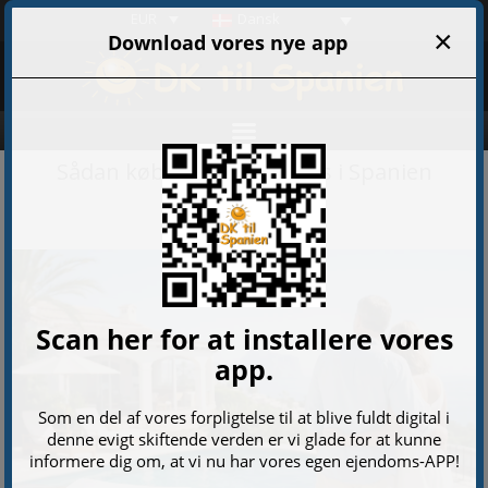
EUR
Dansk
Sådan køber danskere hus i Spanien
18-05-2026 01:42